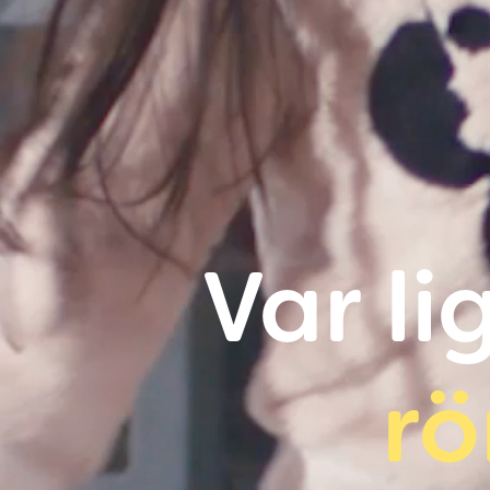
Var li
rö