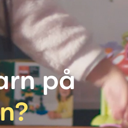
barn på
an?