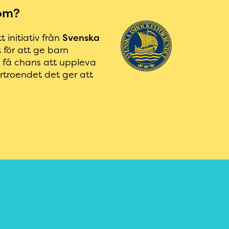
om?
 initiativ från
Svenska
t
för att ge barn
t få chans att uppleva
örtroendet det ger att