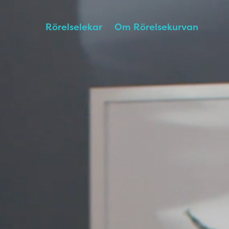
Rörelselekar
Om Rörelsekurvan