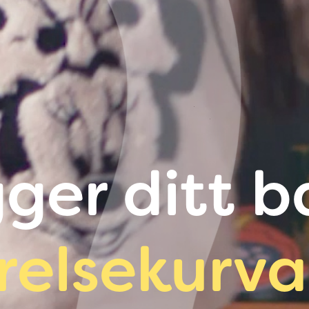
gger ditt 
relsekurv