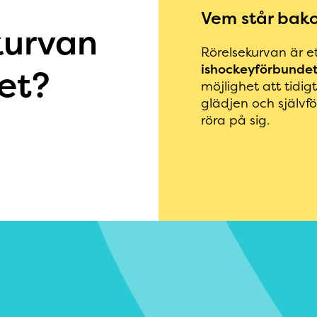
Vem står bak
kurvan
Rörelsekurvan är ett
ishockeyförbunde
et?
möjlighet att tidig
glädjen och självf
röra på sig.