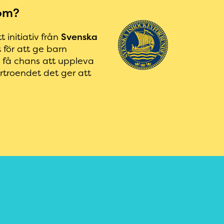
om?
 initiativ från
Svenska
t
för att ge barn
t få chans att uppleva
örtroendet det ger att