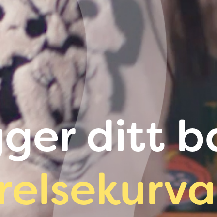
gger ditt 
relsekurv