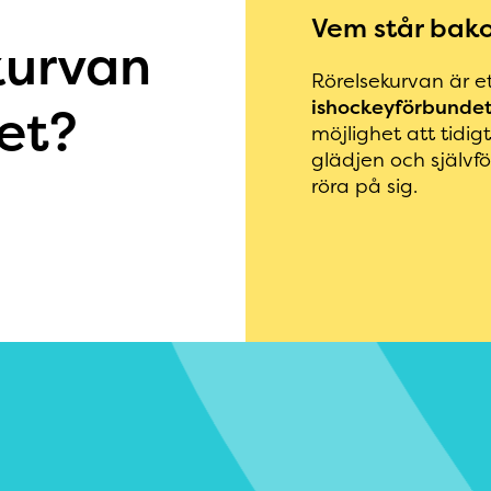
Vem står bak
kurvan
Rörelsekurvan är ett
ishockeyförbunde
et?
möjlighet att tidig
glädjen och självf
röra på sig.