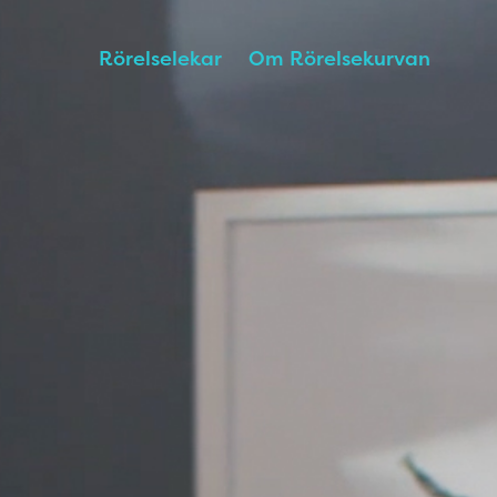
Rörelselekar
Om Rörelsekurvan