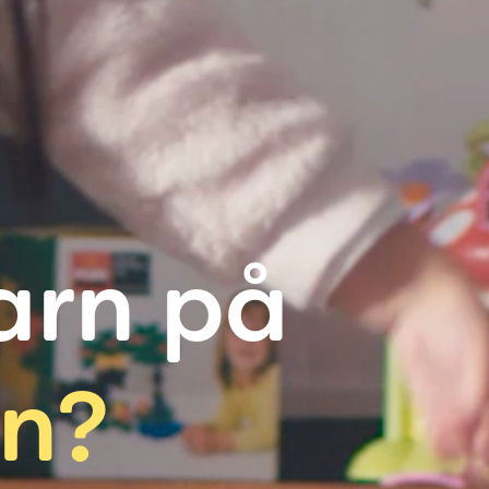
barn på
an?