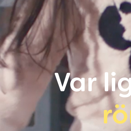
Var li
rö