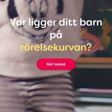
Var ligger ditt barn
på
rörelsekurvan?
Gör testet